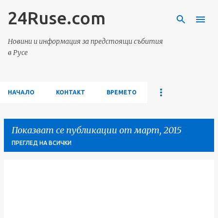
24Ruse.com
Пропускане към основното съдържание
Новини и информация за предстоящи събития
в Русе
НАЧАЛО
КОНТАКТ
ВРЕМЕТО
Показват се публикации от март, 2015
ПРЕГЛЕД НА ВСИЧКИ
П
у
б
л