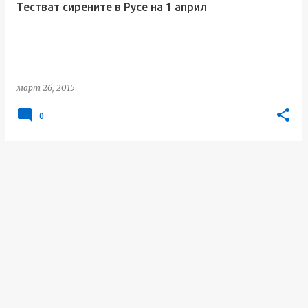
Тестват сирените в Русе на 1 април
и
к
а
ц
март 26, 2015
и
и
0