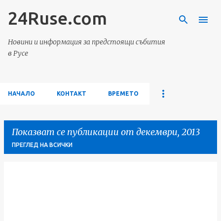
24Ruse.com
Пропускане към основното съдържание
Новини и информация за предстоящи събития
в Русе
НАЧАЛО
КОНТАКТ
ВРЕМЕТО
Показват се публикации от декември, 2013
ПРЕГЛЕД НА ВСИЧКИ
П
у
б
л