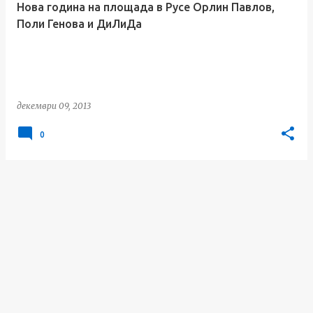
Нова година на площада в Русе Орлин Павлов,
и
Поли Генова и ДиЛиДа
к
а
ц
и
декември 09, 2013
и
0