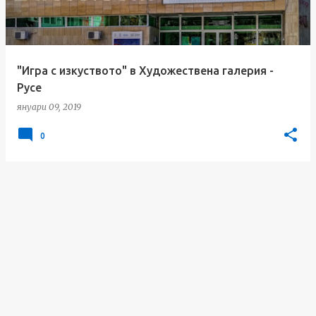
и
к
а
"Игра с изкуството" в Художествена галерия -
ц
Русе
и
януари 09, 2019
и
0