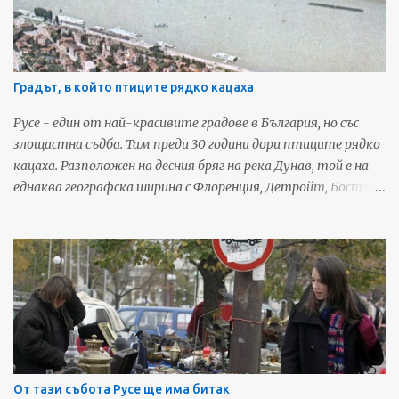
Градът, в който птиците рядко кацаха
Русе - един от най-красивите градове в България, но със
злощастна съдба. Там преди 30 години дори птиците рядко
кацаха. Разположен на десния бряг на река Дунав, той е на
еднаква географска ширина с Флоренция, Детройт, Бостън
и Монте Карло и до началото на русенската трагедия е
четвъртият по големина български град. Преди 19 века, по
времето на император Веспасиан, Русе е бил римска
крепост под името Сексагинта Приста – пристанище на
шейсетте кораба. Още оттогава градът има важно
транспортно-комуникационно значение. Тук се пресичат
пътищата между Европа, Ориента, Азия, Африка и
бившите съветски територии. Фото: 24ruse.com През XIX
век Русе е космополитно средище, в което – освен
От тази събота Русе ще има битак