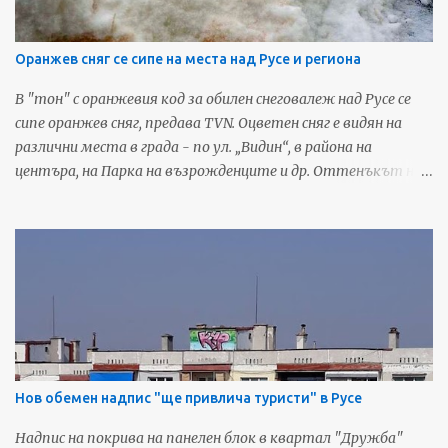
страница - Русенските Новини
Оранжев сняг се сипе на места над Русе и региона
В "тон" с оранжевия код за обилен снеговалеж над Русе се
сипе оранжев сняг, предава TVN. Оцветен сняг е видян на
различни места в града - по ул. „Видин“, в района на
центъра, на Парка на възрожденците и др. Оттенъкът на
снежинките отива към жълтата гама, когато се затрупа
от последващия обикновен бял сняг, по този начин
снежната покривка изглежда като мръсна. Съобщения за
оцветен в жълто или червеникаво сняг се появиха във
Фейсбук и за районите на Сливо поле и Разград. Подобно
явление не се случва за пръв път в страната. Запознати го
обясняват с циклон, който носи пясък от Сахара.
Източник: TVN За още любопитни новини и предстоящи
събития от Русе, харесайте нашата Фейсбук страница -
Нов обемен надпис "ще привлича туристи" в Русе
Русенските Новини
Надпис на покрива на панелен блок в квартал "Дружба"