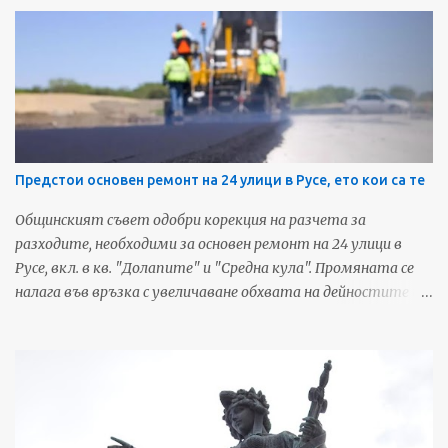
сменя името си за трети път от откриването си на 23
юли 2015-та година. Първото име на
мултифункционалната зала беше Булстрад Арена.
Източник: Дунав Мост За още любопитни новини и
предстоящи събития от Русе, харесайте нашата Фейсбук
страница - Русенските Новини
Предстои основен ремонт на 24 улици в Русе, ето кои са те
Общинският съвет одобри корекция на разчета за
разходите, необходими за основен ремонт на 24 улици в
Русе, вкл. в кв. "Долапите" и "Средна кула". Промяната се
налага във връзка с увеличаване обхвата на дейностите и
включването на тротоарни настилки в ремонтите.
Обектите са посочени след съвместни огледи на уличната
мрежа, включващи експерти на Община Русе и ВиК - Русе.
Установено е, че голяма част от настилките са
възстановени от изпълнителите на строително-
монтажни работи по проекта за реконструкция, подмяна