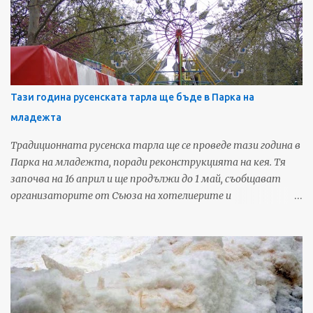
Монбат", на които ще се веят знамената на участниците
в надпреварата. В следващите дни градът ще бъде залят с
реклами за събитието, което ще привлече интереса на над
1 милион телевизионни зрители на мач само за срещите в
България. По спирки, на транспаранти и със знамена ще има
информация за провеждането на срещите в Русе. Очаква се
Тази година русенската тарла ще бъде в Парка на
до началото на септември да бъде готов рекламния
младежта
обемен надпис РУСЕ, който ще бъде монтиран в Градската
градина. Ще бъде подготвена и богата съпътстваща
Традиционната русенска тарла ще се проведе тази година в
програма. Очакват се над 150 000 души да проследят
Парка на младежта, поради реконструкцията на кея. Тя
мачовете на живо само в България. Телевизионната
започва на 16 април и ще продължи до 1 май, съобщават
картина ще бъ...
организаторите от Съюза на хотелиерите и
ресторантьорите в Русе. Предвидени са 20 детски
атракциона и 12 вида забавления за големи, както и 8
люлки за тийнейджъри. На 11 места ще има изнесени
заведения на местни ресторанти за бира, безалкохолни и
скара. Източник: Арена За още любопитни новини и
предстоящи събития от Русе, харесайте нашата Фейсбук