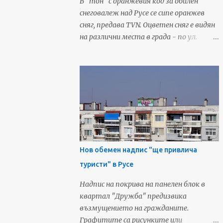
В "тон" с оранжевия код за обилен
Фейсбук страница - Русенските Новини
снеговалеж над Русе се сипе оранжев
сняг, предава TVN. Оцветен сняг е видян
на различни места в града - по ул.
„Видин“, в района на центъра, на Парка
на възрожденците и др. Оттенъкът на
снежинките отива към жълтата
гама, когато се затрупа от
последващия обикновен бял сняг, по
този начин снежната покривка
изглежда като мръсна. Съобщения за
оцветен в жълто или червеникаво сняг
се появиха във Фейсбук и за районите на
Нов обемен надпис "ще привлича
Сливо поле и Разград. Подобно явление
туристи" в Русе
не се случва за пръв път в страната.
Запознати го обясняват с циклон,
Надпис на покрива на панелен блок в
който носи пясък от Сахара. Източник:
квартал "Дружба" предизвика
TVN За още любопитни новини и
възмущението на гражданите.
предстоящи събития от Русе,
Графитите са рисунките или