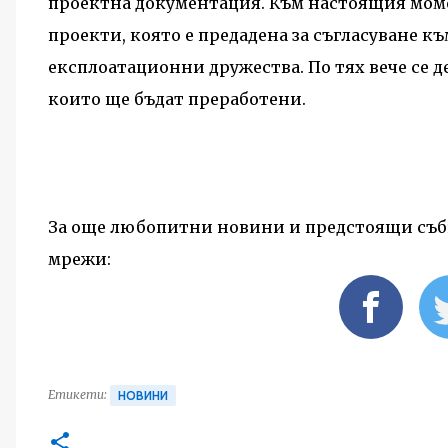
проектна документация. Към настоящия моме
проекти, която е предадена за съгласуване 
експлоатационни дружества. По тях вече се д
които ще бъдат преработени.
За още любопитни новини и предстоящи съби
мрежи:
Етикети:
НОВИНИ