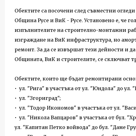
Обектите са посочени след съвместни огледи
Община Русе и ВиК - Русе. Установено е, че г
изпълнителите на строително-монтажни рабо
изграждане на ВиК инфраструктура, но амор
ремонт. За да се извършат тези дейности и 
Общината, ВиК и строителите, се сключват 
Обектите, които ще бъдат ремонтирани основ
• ул. "Рига" в участъка от ул. "Юндола" до ул. 
• ул. "Згориград";
• ул. "Тодор Икономов" в участъка от ул. "Вас
• ул. "Никола Вапцаров" в участъка от бул. "Х
ул. "Капитан Петко войвода" до бул. "Даме Гру