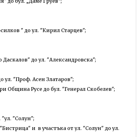
я" до бул. „Даме Груев“;
осилков " до ул. "Кирил Старцев";
о Даскалов" до ул. "Александровска";
до ул. "Проф. Асен Златаров";
при Община Русе до бул. "Генерал Скобелев";
 "ул. "Солун";
. "Бистрица" и в участъка от ул. "Солун" до ул.