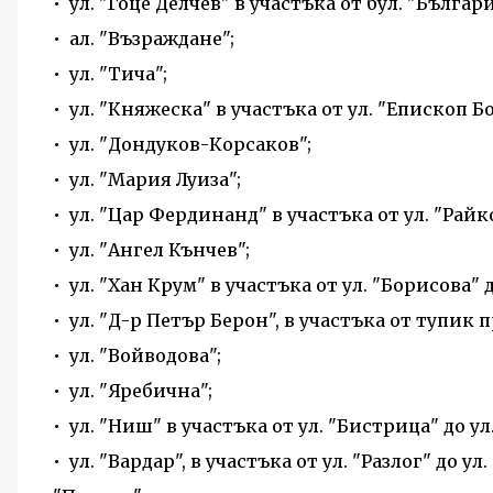
• ул. "Гоце Делчев" в участъка от бул. "Българи
• ал. "Възраждане";
• ул. "Тича";
• ул. "Княжеска" в участъка от ул. "Епископ Б
• ул. "Дондуков-Корсаков";
• ул. "Мария Луиза";
• ул. "Цар Фердинанд" в участъка от ул. "Райк
• ул. "Ангел Кънчев";
• ул. "Хан Крум" в участъка от ул. "Борисова" 
• ул. "Д-р Петър Берон", в участъка от тупик 
• ул. "Войводова";
• ул. "Яребична";
• ул. "Ниш" в участъка от ул. "Бистрица" до ул.
• ул. "Вардар", в участъка от ул. "Разлог" до ул