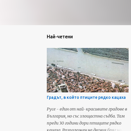
Най-четени
Градът, в който птиците рядко кацаха
Русе - един от най-красивите градове в
България, но със злощастна съдба. Там
преди 30 години дори птиците рядко
кацаха. Разположен на десния бряг на