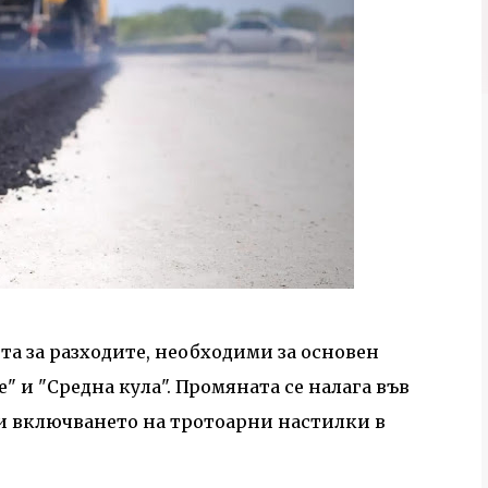
а за разходите, необходими за основен
те" и "Средна кула". Промяната се налага във
 и включването на тротоарни настилки в