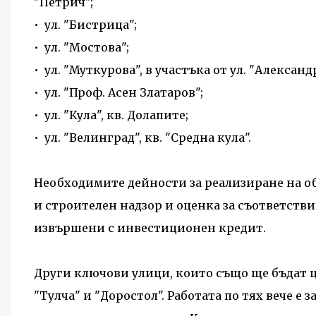
"Петрич";
• ул. "Бистрица";
• ул. "Мостова";
• ул. "Муткурова", в участъка от ул. "Александ
• ул. "Проф. Асен Златаров";
• ул. "Кула", кв. Долапите;
• ул. "Велинград", кв. "Средна кула".
Необходимите дейности за реализиране на об
и строителен надзор и оценка за съответств
извършени с инвестиционен кредит.
Други ключови улици, които също ще бъдат ц
"Тулча" и "Доростол". Работата по тях вече е з