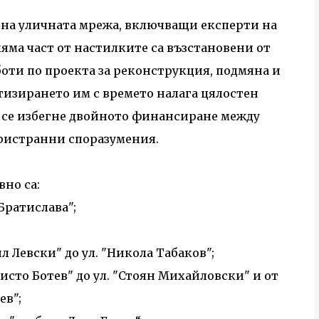
 на уличната мрежа, включващи експерти на
оляма част от настилките са възстановени от
ти по проекта за реконструкция, подмяна и
тизирането им с времето налага цялостен
да се избегне двойното финансиране между
тристранни споразумения.
но са:
"Братислава";
ил Левски" до ул. "Никола Табаков";
ристо Ботев" до ул. "Стоян Михайловски" и от
ев";