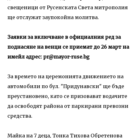
свещеници от Русенската Света митрополия
ще отслужат заупокойна молитва.
Заявки за включване в официалния ред за
поднасяне на венци се приемат до 26 март на
имейл адрес: pr@mayor-ruse.bg
За времето на церемонията движението на
автомобили по бул. "Придунавски" ще бъде
преустановено, като се призовават водачите
да освободят района от паркирани превозни
средства.
Майка на 7 деца, Тонка Тихова Обретенова