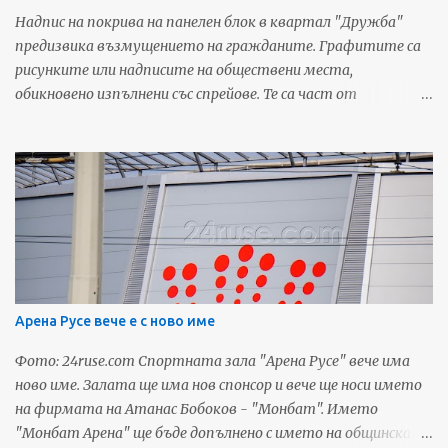
Надпис на покрива на панелен блок в квартал "Дружба"
предизвика възмущението на гражданите. Графитите са
рисунките или надписите на обществени места,
обикновено изпълнени със спрейове. Те са част от
неформалната градска култура, но това което се случва в
Русе граничи с вандалщина и преминава границите на
търпимостта. "Прибираме се днес в къщи и на отсрещния
блок виждам въпросният надпис. Може и да не разбирам, но
едва ли е дума написана на друг език! И този "красив"
графит ще трябва да го гледам всеки ден! А какво ще обясня
на първокласничката ми, когато го прочете....!? Нямам
думи..." - възмущава се Светослав Николов в социалната
мрежа. Трябва да се вземат някакви мерки, защото ако
Арена Русе вече е с ново име
продължаваме в същия дух, кварталите на Малката Виена
наистина ще се превърнат в гето. Източник: Дунав Мост
Фото: 24ruse.com Спортната зала "Арена Русе" вече има
За още любопитни новини и предстоящи събития от Русе,
ново име. Залата ще има нов спонсор и вече ще носи името
последвайте ни в социалните мрежи:
на фирмата на Атанас Бобоков - "Монбат". Името
"Монбат Арена" ще бъде допълнено с името на общинската