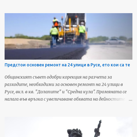
фондация "Русе - град на свободния дух". Съоръжението
сменя името си за трети път от откриването си на 23
юли 2015-та година. Първото име на
мултифункционалната зала беше Булстрад Арена.
Източник: Дунав Мост За още любопитни новини и
предстоящи събития от Русе, харесайте нашата Фейсбук
страница - Русенските Новини
Предстои основен ремонт на 24 улици в Русе, ето кои са те
Общинският съвет одобри корекция на разчета за
разходите, необходими за основен ремонт на 24 улици в
Русе, вкл. в кв. "Долапите" и "Средна кула". Промяната се
налага във връзка с увеличаване обхвата на дейностите и
включването на тротоарни настилки в ремонтите.
Обектите са посочени след съвместни огледи на уличната
мрежа, включващи експерти на Община Русе и ВиК - Русе.
Установено е, че голяма част от настилките са
възстановени от изпълнителите на строително-