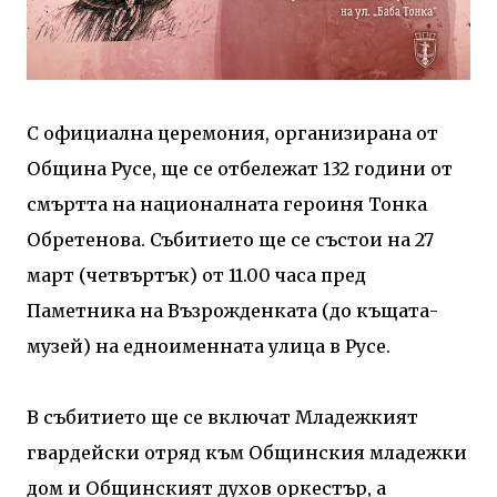
С официална церемония, организирана от
Община Русе, ще се отбележат 132 години от
смъртта на националната героиня Тонка
Обретенова. Събитието ще се състои на 27
март (четвъртък) от 11.00 часа пред
Паметника на Възрожденката (до къщата-
музей) на едноименната улица в Русе.
В събитието ще се включат Младежкият
гвардейски отряд към Общинския младежки
дом и Общинският духов оркестър, а