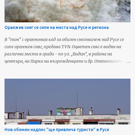
предстоящи събития от Русе, харесайте нашата Фейсбук
страница - Русенските Новини
Оранжев сняг се сипе на места над Русе и региона
В "тон" с оранжевия код за обилен снеговалеж над Русе се
сипе оранжев сняг, предава TVN. Оцветен сняг е видян на
различни места в града - по ул. „Видин“, в района на
центъра, на Парка на възрожденците и др. Оттенъкът на
снежинките отива към жълтата гама, когато се затрупа
от последващия обикновен бял сняг, по този начин
снежната покривка изглежда като мръсна. Съобщения за
оцветен в жълто или червеникаво сняг се появиха във
Фейсбук и за районите на Сливо поле и Разград. Подобно
явление не се случва за пръв път в страната. Запознати го
обясняват с циклон, който носи пясък от Сахара.
Източник: TVN За още любопитни новини и предстоящи
събития от Русе, харесайте нашата Фейсбук страница -
Нов обемен надпис "ще привлича туристи" в Русе
Русенските Новини