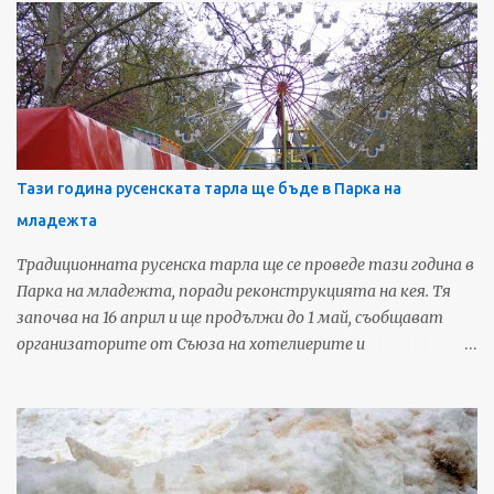
септември. 10 пилона ще бъдат вдигнати пред зала "Арена
Монбат", на които ще се веят знамената на участниците
в надпреварата. В следващите дни градът ще бъде залят с
реклами за събитието, което ще привлече интереса на над
1 милион телевизионни зрители на мач само за срещите в
България. По спирки, на транспаранти и със знамена ще има
информация за провеждането на срещите в Русе. Очаква се
Тази година русенската тарла ще бъде в Парка на
до началото на септември да бъде готов рекламния
младежта
обемен надпис РУСЕ, който ще бъде монтиран в Градската
градина. Ще бъде подготвена и богата съпътстваща
Традиционната русенска тарла ще се проведе тази година в
програма. Очакват се над 150 000 души да проследят
Парка на младежта, поради реконструкцията на кея. Тя
мачовете на живо само в България. Телевизионната
започва на 16 април и ще продължи до 1 май, съобщават
картина ще бъ...
организаторите от Съюза на хотелиерите и
ресторантьорите в Русе. Предвидени са 20 детски
атракциона и 12 вида забавления за големи, както и 8
люлки за тийнейджъри. На 11 места ще има изнесени
заведения на местни ресторанти за бира, безалкохолни и
скара. Източник: Арена За още любопитни новини и