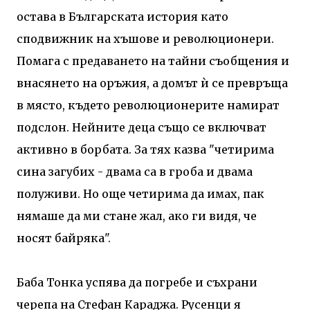
остава в Българската история като
сподвижник на хъшове и революционери.
Помага с предаването на тайни съобщения и
внасянето на оръжия, а домът ѝ се превръща
в място, където революционерите намират
подслон. Нейните деца също се включват
активно в борбата. За тях казва "четирима
сина загубих - двама са в гроба и двама
полуживи. Но още четирима да имах, пак
нямаше да ми стане жал, ако ги видя, че
носят байряка".
Баба Тонка успява да погребе и съхрани
черепа на Стефан Караджа. Русенци я