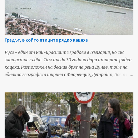
Градът, в който птиците рядко кацаха
Русе - един от най-красивите градове в България, но със
злощастна съдба. Там преди 30 години дори птиците рядко
кацаха. Разположен на десния бряг на река Дунав, той е на
еднаква географска ширина с Флоренция, Детройт, Бостън
и Монте Карло и до началото на русенската трагедия е
четвъртият по големина български град. Преди 19 века, по
времето на император Веспасиан, Русе е бил римска
крепост под името Сексагинта Приста – пристанище на
шейсетте кораба. Още оттогава градът има важно
транспортно-комуникационно значение. Тук се пресичат
пътищата между Европа, Ориента, Азия, Африка и
бившите съветски територии. Фото: 24ruse.com През XIX