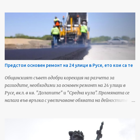
фондация "Русе - град на свободния дух". Съоръжението
сменя името си за трети път от откриването си на 23
юли 2015-та година. Първото име на
мултифункционалната зала беше Булстрад Арена.
Източник: Дунав Мост За още любопитни новини и
предстоящи събития от Русе, харесайте нашата Фейсбук
страница - Русенските Новини
Предстои основен ремонт на 24 улици в Русе, ето кои са те
Общинският съвет одобри корекция на разчета за
разходите, необходими за основен ремонт на 24 улици в
Русе, вкл. в кв. "Долапите" и "Средна кула". Промяната се
налага във връзка с увеличаване обхвата на дейностите и
включването на тротоарни настилки в ремонтите.
Обектите са посочени след съвместни огледи на уличната
мрежа, включващи експерти на Община Русе и ВиК - Русе.
Установено е, че голяма част от настилките са
възстановени от изпълнителите на строително-