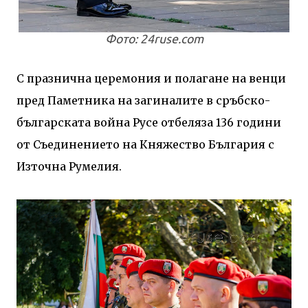
Фото: 24ruse.com
С празнична церемония и полагане на венци
пред Паметника на загиналите в сръбско-
българската война Русе отбеляза 136 години
от Съединението на Княжество България с
Източна Румелия.