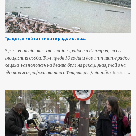
Градът, в който птиците рядко кацаха
Русе - един от най-красивите градове в България, но със
злощастна съдба. Там преди 30 години дори птиците рядко
кацаха. Разположен на десния бряг на река Дунав, той е на
еднаква географска ширина с Флоренция, Детройт, Бостън
и Монте Карло и до началото на русенската трагедия е
четвъртият по големина български град. Преди 19 века, по
времето на император Веспасиан, Русе е бил римска
крепост под името Сексагинта Приста – пристанище на
шейсетте кораба. Още оттогава градът има важно
транспортно-комуникационно значение. Тук се пресичат
пътищата между Европа, Ориента, Азия, Африка и
бившите съветски територии. Фото: 24ruse.com През XIX