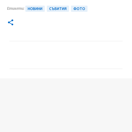
Етикети:
НОВИНИ
СЪБИТИЯ
ФОТО
К
о
м
е
н
т
а
р
и