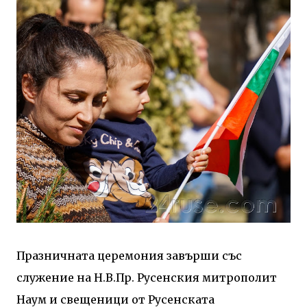
Празничната церемония завърши със
служение на Н.В.Пр. Русенския митрополит
Наум и свещеници от Русенската