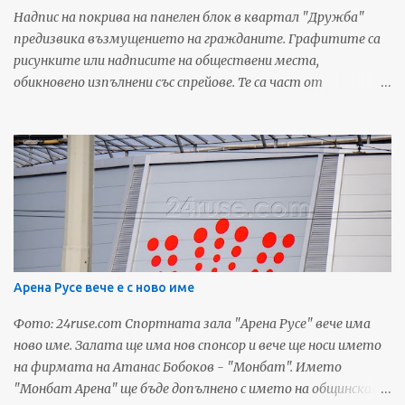
Надпис на покрива на панелен блок в квартал "Дружба"
предизвика възмущението на гражданите. Графитите са
рисунките или надписите на обществени места,
обикновено изпълнени със спрейове. Те са част от
неформалната градска култура, но това което се случва в
Русе граничи с вандалщина и преминава границите на
търпимостта. "Прибираме се днес в къщи и на отсрещния
блок виждам въпросният надпис. Може и да не разбирам, но
едва ли е дума написана на друг език! И този "красив"
графит ще трябва да го гледам всеки ден! А какво ще обясня
на първокласничката ми, когато го прочете....!? Нямам
думи..." - възмущава се Светослав Николов в социалната
мрежа. Трябва да се вземат някакви мерки, защото ако
Арена Русе вече е с ново име
продължаваме в същия дух, кварталите на Малката Виена
наистина ще се превърнат в гето. Източник: Дунав Мост
Фото: 24ruse.com Спортната зала "Арена Русе" вече има
За още любопитни новини и предстоящи събития от Русе,
ново име. Залата ще има нов спонсор и вече ще носи името
последвайте ни в социалните мрежи:
на фирмата на Атанас Бобоков - "Монбат". Името
"Монбат Арена" ще бъде допълнено с името на общинската