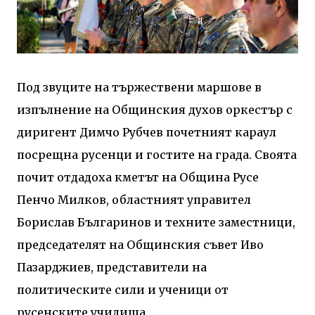
Под звуците на тържествени маршове в
изпълнение на Общинския духов оркестър с
диригент Димчо Рубчев почетният караул
посрещна русенци и гостите на града. Своята
почит отдадоха кметът на Община Русе
Пенчо Милков, областният управител
Борислав Българинов и техните заместници,
председателят на Общинския съвет Иво
Пазарджиев, представители на
политическите сили и ученици от
русенските училища.