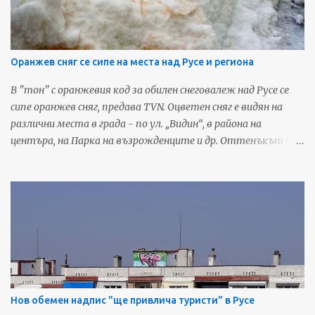
предстоящи събития от Русе, харесайте нашата Фейсбук
страница - Русенските Новини
Оранжев сняг се сипе на места над Русе и региона
В "тон" с оранжевия код за обилен снеговалеж над Русе се
сипе оранжев сняг, предава TVN. Оцветен сняг е видян на
различни места в града - по ул. „Видин“, в района на
центъра, на Парка на възрожденците и др. Оттенъкът на
снежинките отива към жълтата гама, когато се затрупа
от последващия обикновен бял сняг, по този начин
снежната покривка изглежда като мръсна. Съобщения за
оцветен в жълто или червеникаво сняг се появиха във
Фейсбук и за районите на Сливо поле и Разград. Подобно
явление не се случва за пръв път в страната. Запознати го
обясняват с циклон, който носи пясък от Сахара.
Източник: TVN За още любопитни новини и предстоящи
събития от Русе, харесайте нашата Фейсбук страница -
Нов обемен надпис "ще привлича туристи" в Русе
Русенските Новини