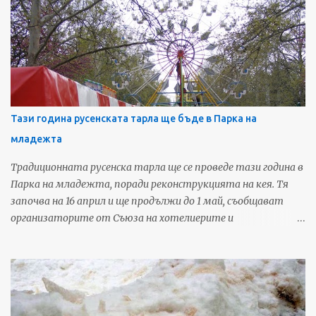
септември. 10 пилона ще бъдат вдигнати пред зала "Арена
Монбат", на които ще се веят знамената на участниците
в надпреварата. В следващите дни градът ще бъде залят с
реклами за събитието, което ще привлече интереса на над
1 милион телевизионни зрители на мач само за срещите в
България. По спирки, на транспаранти и със знамена ще има
информация за провеждането на срещите в Русе. Очаква се
Тази година русенската тарла ще бъде в Парка на
до началото на септември да бъде готов рекламния
младежта
обемен надпис РУСЕ, който ще бъде монтиран в Градската
градина. Ще бъде подготвена и богата съпътстваща
Традиционната русенска тарла ще се проведе тази година в
програма. Очакват се над 150 000 души да проследят
Парка на младежта, поради реконструкцията на кея. Тя
мачовете на живо само в България. Телевизионната
започва на 16 април и ще продължи до 1 май, съобщават
картина ще бъ...
организаторите от Съюза на хотелиерите и
ресторантьорите в Русе. Предвидени са 20 детски
атракциона и 12 вида забавления за големи, както и 8
люлки за тийнейджъри. На 11 места ще има изнесени
заведения на местни ресторанти за бира, безалкохолни и
скара. Източник: Арена За още любопитни новини и