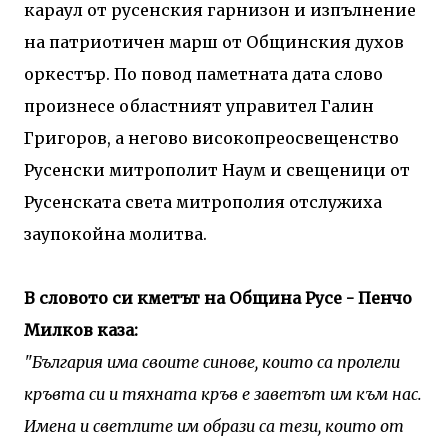
караул от русенския гарнизон и изпълнение
на патриотичен марш от Общинския духов
оркестър. По повод паметната дата слово
произнесе областният управител Галин
Григоров, а негово високопреосвещенство
Русенски митрополит Наум и свещеници от
Русенската света митрополия отслужиха
заупокойна молитва.
В словото си кметът на Община Русе - Пенчо
Милков каза:
"България има своите синове, които са пролели
кръвта си и тяхната кръв е заветът им към нас.
Имена и светлите им образи са тези, които от