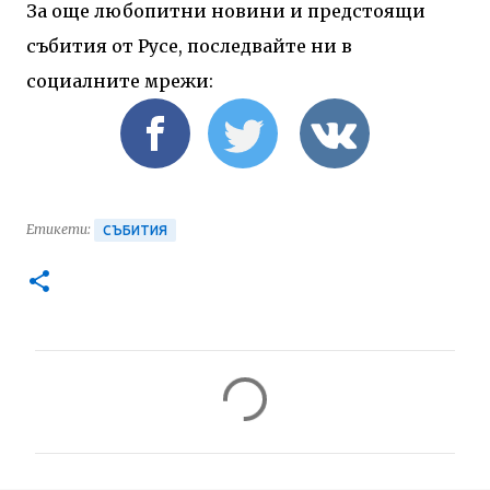
За още любопитни новини и предстоящи
събития от Русе, последвайте ни в
социалните мрежи:
Етикети:
СЪБИТИЯ
К
о
м
е