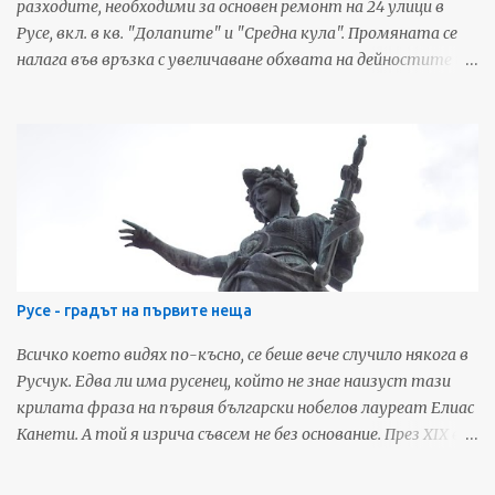
разходите, необходими за основен ремонт на 24 улици в
Русе, вкл. в кв. "Долапите" и "Средна кула". Промяната се
налага във връзка с увеличаване обхвата на дейностите и
включването на тротоарни настилки в ремонтите.
Обектите са посочени след съвместни огледи на уличната
мрежа, включващи експерти на Община Русе и ВиК - Русе.
Установено е, че голяма част от настилките са
възстановени от изпълнителите на строително-
монтажни работи по проекта за реконструкция, подмяна
и изграждане на ВиК инфраструктура, но амортизирането
им с времето налага цялостен ремонт. За да се извършат
тези дейности и да се избегне двойното финансиране
Русе - градът на първите неща
между Общината, ВиК и строителите, се сключват
тристранни споразумения. Обектите, които ще бъдат
Всичко което видях по-късно, се беше вече случило някога в
ремонтирани основно са: • ул. "Рига" в участъка от ул.
Русчук. Едва ли има русенец, който не знае наизуст тази
"Юндола" до ул. "Братислава"; • ул. "Згориград"; • ул. "Тодор
крилата фраза на първия български нобелов лауреат Елиас
Икономов" в участъка от ул. "Васи...
Канети. А той я изрича съвсем не без основание. През XIX век
Русчук се утвърждава като един от най-значимите
градове в европейските предели на Османската империя.