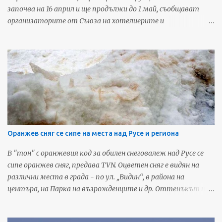
мачовете на живо само в България. Телевизионната
започва на 16 април и ще продължи до 1 май, съобщават
картина ще бъ...
организаторите от Съюза на хотелиерите и
ресторантьорите в Русе. Предвидени са 20 детски
атракциона и 12 вида забавления за големи, както и 8
люлки за тийнейджъри. На 11 места ще има изнесени
заведения на местни ресторанти за бира, безалкохолни и
скара. Източник: Арена За още любопитни новини и
предстоящи събития от Русе, харесайте нашата Фейсбук
страница - Русенските Новини
Оранжев сняг се сипе на места над Русе и региона
В "тон" с оранжевия код за обилен снеговалеж над Русе се
сипе оранжев сняг, предава TVN. Оцветен сняг е видян на
различни места в града - по ул. „Видин“, в района на
центъра, на Парка на възрожденците и др. Оттенъкът на
снежинките отива към жълтата гама, когато се затрупа
от последващия обикновен бял сняг, по този начин