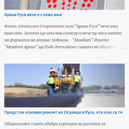
думи..." - възмущава се Светослав Николов в социалната
мрежа. Трябва да се вземат някакви мерки, защото ако
Арена Русе вече е с ново име
продължаваме в същия дух, кварталите на Малката Виена
наистина ще се превърнат в гето. Източник: Дунав Мост
Фото: 24ruse.com Спортната зала "Арена Русе" вече има
За още любопитни новини и предстоящи събития от Русе,
ново име. Залата ще има нов спонсор и вече ще носи името
последвайте ни в социалните мрежи:
на фирмата на Атанас Бобоков - "Монбат". Името
"Монбат Арена" ще бъде допълнено с името на общинската
фондация "Русе - град на свободния дух". Съоръжението
сменя името си за трети път от откриването си на 23
юли 2015-та година. Първото име на
мултифункционалната зала беше Булстрад Арена.
Източник: Дунав Мост За още любопитни новини и
предстоящи събития от Русе, харесайте нашата Фейсбук
страница - Русенските Новини
Предстои основен ремонт на 24 улици в Русе, ето кои са те
Общинският съвет одобри корекция на разчета за