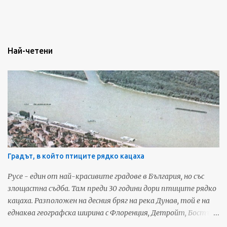
Най-четени
Градът, в който птиците рядко кацаха
Русе - един от най-красивите градове в България, но със
злощастна съдба. Там преди 30 години дори птиците рядко
кацаха. Разположен на десния бряг на река Дунав, той е на
еднаква географска ширина с Флоренция, Детройт, Бостън
и Монте Карло и до началото на русенската трагедия е