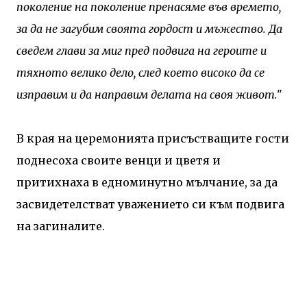
поколение на поколение пренасяме във времето,
за да не загубим своята гордост и мъжество. Да
сведем глави за миг пред подвига на героите и
тяхното велико дело, след което високо да се
изправим и да направим делата на своя живот."
В края на церемонията присъстващите гости
поднесоха своите венци и цветя и
притихнаха в едноминутно мълчание, за да
засвидетелстват уважението си към подвига
на загиналите.