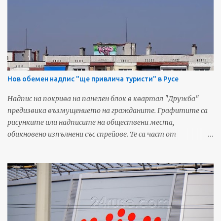
снежната покривка изглежда като мръсна. Съобщения за
оцветен в жълто или червеникаво сняг се появиха във
Фейсбук и за районите на Сливо поле и Разград. Подобно
явление не се случва за пръв път в страната. Запознати го
обясняват с циклон, който носи пясък от Сахара.
Източник: TVN За още любопитни новини и предстоящи
събития от Русе, харесайте нашата Фейсбук страница -
Нов обемен надпис "ще привлича туристи" в Русе
Русенските Новини
Надпис на покрива на панелен блок в квартал "Дружба"
предизвика възмущението на гражданите. Графитите са
рисунките или надписите на обществени места,
обикновено изпълнени със спрейове. Те са част от
неформалната градска култура, но това което се случва в
Русе граничи с вандалщина и преминава границите на
търпимостта. "Прибираме се днес в къщи и на отсрещния
блок виждам въпросният надпис. Може и да не разбирам, но
едва ли е дума написана на друг език! И този "красив"
графит ще трябва да го гледам всеки ден! А какво ще обясня
на първокласничката ми, когато го прочете....!? Нямам