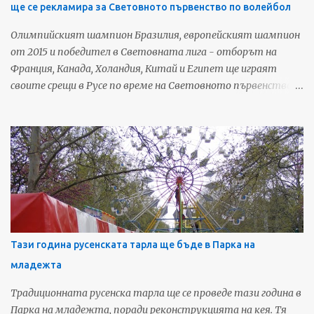
ще се рекламира за Световното първенство по волейбол
град. Автомобилът е едно от хилядите возила, за които
законът е позволил да не се плащат данъци и да не може да
Олимпийският шампион Бразилия, европейският шампион
се установи собствеността му и случващото се с него.
от 2015 и победител в Световната лига - отборът на
Според фирмения регистър на 16.12.2011 г. е регистрирана
Франция, Канада, Холандия, Китай и Египет ще играят
фирма SMART TRADING 2011 ЕООД с управител ...
своите срещи в Русе по време на Световното първенство
по волейбол, което през 2018 година се провежда в България
и Италия. Русе е един от градовете домакини от 12 до 18
септември. 10 пилона ще бъдат вдигнати пред зала "Арена
Монбат", на които ще се веят знамената на участниците
в надпреварата. В следващите дни градът ще бъде залят с
реклами за събитието, което ще привлече интереса на над
1 милион телевизионни зрители на мач само за срещите в
България. По спирки, на транспаранти и със знамена ще има
информация за провеждането на срещите в Русе. Очаква се
Тази година русенската тарла ще бъде в Парка на
до началото на септември да бъде готов рекламния
младежта
обемен надпис РУСЕ, който ще бъде монтиран в Градската
градина. Ще бъде подготвена и богата съпътстваща
Традиционната русенска тарла ще се проведе тази година в
програма. Очакват се над 150 000 души да проследят
Парка на младежта, поради реконструкцията на кея. Тя